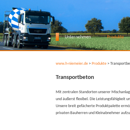
Skip
to
content
Unternehmen
Produkte
www.h-niemeier.de
>
Produkte
> Transportb
Transportbeton
Mit zentralen Standorten unserer Mischanlag
und äußerst flexibel. Die Leistungsfähigkeit 
Unsere breit gefächerte Produktpalette ermög
privaten Bauherren und Kleinabnehmer aufzu